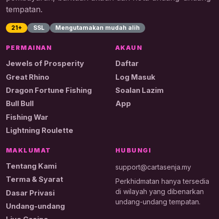
tempatan.
21+
SSL
Mengutamakan mudah alih
PERMAINAN
AKAUN
Jewels of Prosperity
Daftar
Great Rhino
Log Masuk
Dragon Fortune Fishing
Soalan Lazim
Bull Bull
App
Fishing War
Lightning Roulette
MAKLUMAT
HUBUNGI
Tentang Kami
support@cartasenja.my
Terma & Syarat
Perkhidmatan hanya tersedia
di wilayah yang dibenarkan
Dasar Privasi
undang-undang tempatan.
Undang-undang